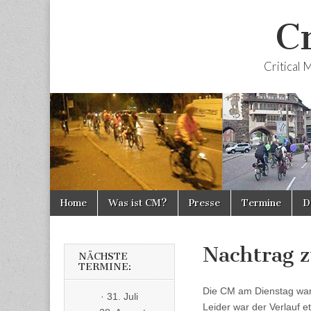
Cr
Critical 
Skip
Main
Home
Was ist CM?
Presse
Termine
D
to
menu
content
Nachtrag 
NÄCHSTE
TERMINE:
Die CM am Dienstag war 
· 31. Juli
Leider war der Verlauf 