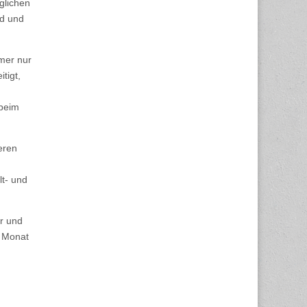
glichen
rd und
mer nur
tigt,
 beim
eren
t- und
er und
m Monat