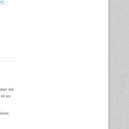
RG –
sten die
ist es
ahren