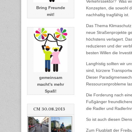
Verkehrssektor? Was wir
Bring Freunde
Konzepten, die sowohl d
mit!
nachhaltig tragfähig ist.
Das Thema Klimaschutz i
neue Straßenprojekte gef
höchstens verlagert. D
reduzieren und der verb
besten Willen die Investi
Langfristig sollten wir 
sind, kürzere Transportw
Dieser Paradigmenwechse
gemeinsam
Ressourcenprobleme lass
macht's mehr
Spaß!
Die Forderung nach eine
Fußgänger freundlichere 
die Radler und RadlerIn
CM 30.08.2013
So ist auch diesen Dien
Zum Flugblatt der Frei