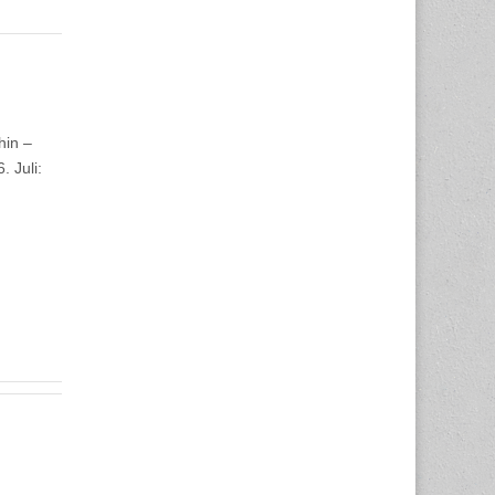
hin –
 Juli: