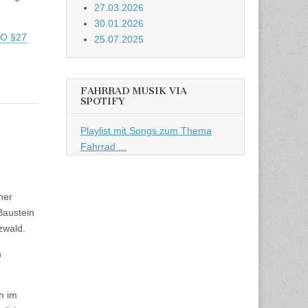
27.03.2026
30.01.2026
VO §27
25.07.2025
FAHRRAD MUSIK VIA
SPOTIFY
Playlist mit Songs zum Thema
Fahrrad ...
ner
Baustein
zwald.
n
n im