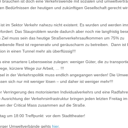
 brauchen ist doch eine Verkehrswende mit sozialen und umweltverträ
en Bedürfnissen der heutigen und zukünftigen Gesellschaft gerecht wi
st im Sektor Verkehr nahezu nicht existent. Es wurden und werden im
ordert. Das Stauproblem wurde dadurch aber noch nie langfristig besei
as Ziel muss sein das heutige Straßenverkehrsaufkommen um 75% zu
leibende Rest ist regenerativ und geräuscharm zu betreiben. Dann ist
tion in einen Tunnel mehr als überflüssig!!!
uns eine smartere Lebensweise zulegen: weniger Güter, die zu transporti
ege, kürzere Wege zur Arbeit, … !!!
l in der Verkehrspolitik muss endlich angegangen werden! Die Umwel
en sich nur mit weniger lösen – und daher ist weniger mehr!!!
r Verringerung des motorisierten Individualverkehrs und eine Radfahr
Ausrichtung der Verkehrsinfrastruktur bringen jeden letzten Freitag i
nen der Critical Mass zusammen auf die Straße.
stag um 18:00 Treffpunkt vor dem Stadttheater!
burger Umweltverbände gehts
hier
.