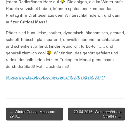
jedem Radler/innen Herz auf
Diejenigen, die im Winter auf’s
Radeln verzichtet haben, können spätestens kommenden
Freitag ihre Drahtesel aus dem Winterschlaf holen… und dann
auf zur
Critical Mass!
Räder sind bunt, leise, sauber, dynamisch, ökonomisch, gesund,
schnell, hübsch, platzsparend, umweltschonend, arschbacken-
und schenkelstraffend, kinderfreundlich, turbo-toll ….. und
generell ziemlich cool
Wir finden, das gehört gefeiert und
radeln deshalb jeden letzten Freitag im Monat gemeinsam
durch die Stadt! Fahr auch du mit!
https://www.facebook.com/events/458787617653374/
Post
← Winter Critical Mass am
29.04.2016: Wem gehört die
29.01.
Straße? →
navigation