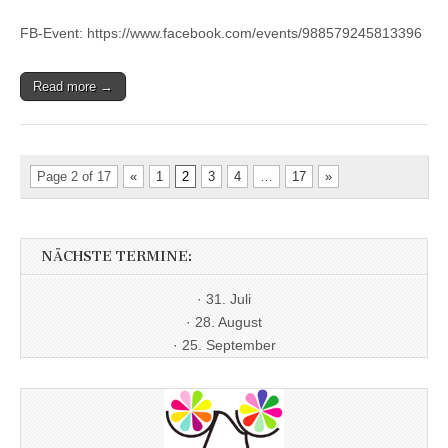
FB-Event: https://www.facebook.com/events/988579245813396
Read more →
Page 2 of 17
«
1
2
3
4
…
17
»
NÄCHSTE TERMINE:
· 31. Juli
· 28. August
· 25. September